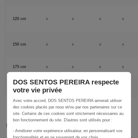
120 cm
x
x
x
x
150 cm
x
x
x
x
175 cm
x
x
x
x
DOS SENTOS PEREIRA respecte
200 cm
x
x
x
x
votre vie privée
Avec votre accord, DOS SENTOS PEREIRA aimerait utiliser
des cookies placés par nous et/ou par nos partenaires sur ce
site. Certains de ces cookies sont strictement nécessaires au
bon fonctionnement du site. D'autres sont utilisés pour :
Installation du treillage
- Améliorer votre expérience utilisateur, en personnalisant vos
fonctionnalités et en se souvenant de vos choix.
Afin de calculer le nombre de piquets nécessaires pour l’installation de