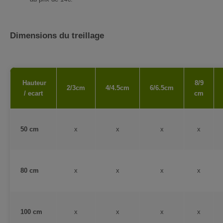
Dimensions du treillage
Hauteur
8/9
2/3cm
4/4.5cm
6/6.5cm
/ ecart
cm
50 cm
x
x
x
x
80 cm
x
x
x
x
100 cm
x
x
x
x