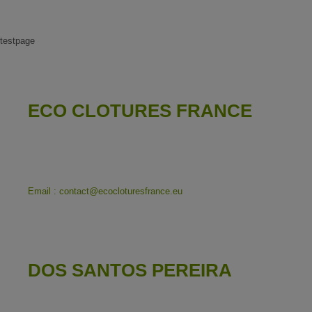
testpage
ECO CLOTURES FRANCE
16 Rue de Moissac
87500 GLANDON
Tél : (+33)9 67 81 74 55
Email : contact
@
ecocloturesfrance.eu
DOS SANTOS PEREIRA
16 Rue de Moissac