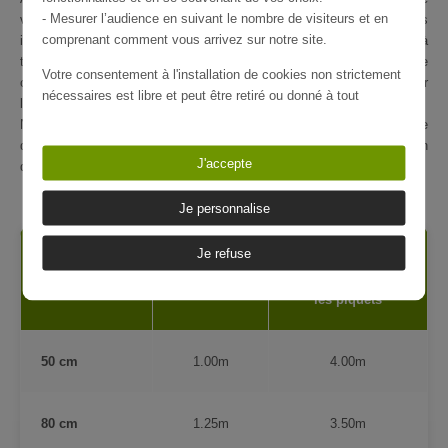
- Mesurer l’audience en suivant le nombre de visiteurs et en
votre clôture treillage qui la soutiennent, vous pouvez suivre les
comprenant comment vous arrivez sur notre site.
informations données dans le tableau suivant. Ce sont des données à
titre informatives, vous pouvez augmenter ou diminuer l'écart entre
Votre consentement à l'installation de cookies non strictement
chaque piquet selon le rendu voulu. Le diamètre le plus courant pour
nécessaires est libre et peut être retiré ou donné à tout
les piquets est de 8/10 cm.
moment en vous rendant sur
notre page dédiée à la gestion
N'oubliez pas que pour les coins de clôtures, vous aurez besoin de
des cookies
.
deux à un piquet(s) en plus (pour l'étançon) ou de piquets avec un
J'accepte
diamètre plus conséquent.
En savoir plus sur notre politique de confidentialité
.
Je personnalise
Je refuse
Distance
Hauteur du
Hauteur des
conseillée entre
treillage
piquets
les piquets
50 cm
1.00m
4.00m
80 cm
1.25m
3.50m