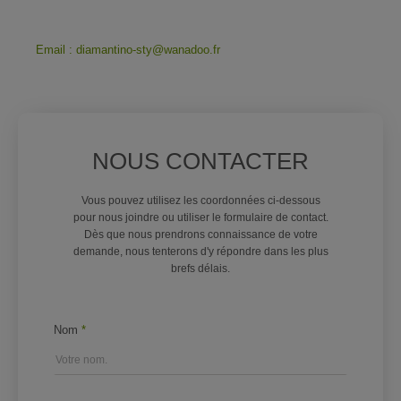
87500 GLANDON
Tél : (+33)5 55 75 11 54
Email : diamantino-sty
@
wanadoo.fr
NOUS CONTACTER
Vous pouvez utilisez les coordonnées ci-dessous
pour nous joindre ou utiliser le formulaire de contact.
Dès que nous prendrons connaissance de votre
demande, nous tenterons d'y répondre dans les plus
brefs délais.
Nom
*