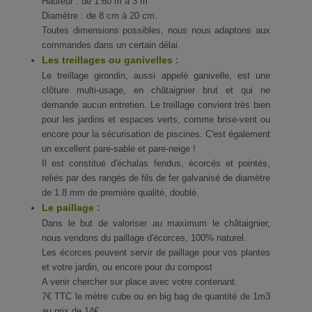
Hauteur : de 1.60 m à 3 m
Diamètre : de 8 cm à 20 cm.
Toutes dimensions possibles, nous nous adaptons aux
commandes dans un certain délai.
Les treillages ou ganivelles :
Le treillage girondin, aussi appelé ganivelle, est une
clôture multi-usage, en châtaignier brut et qui ne
demande aucun entretien. Le treillage convient très bien
pour les jardins et espaces verts, comme brise-vent ou
encore pour la sécurisation de piscines. C'est également
un excellent pare-sable et pare-neige !
Il est constitué d'échalas fendus, écorcés et pointés,
reliés par des rangés de fils de fer galvanisé de diamètre
de 1.8 mm de première qualité, doublé.
Le paillage :
Dans le but de valoriser au maximum le châtaignier,
nous vendons du paillage d'écorces, 100% naturel.
Les écorces peuvent servir de paillage pour vos plantes
et votre jardin, ou encore pour du compost
A venir chercher sur place avec votre contenant.
7€ TTC le mètre cube ou en big bag de quantité de 1m3
au prix de 14€.